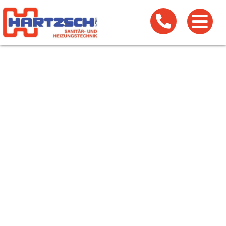
Herzlich willkommen
Hartzsch GmbH
Badsanierung, Heizungsbau, Solar, Klima &
Lüftung
Ihr Handwerksdienstleister in und um